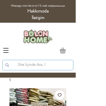
Whatsapp:
//
E-mail:
0534 798 06 53
info@balonhome.net
Hakkımızda
İletişim