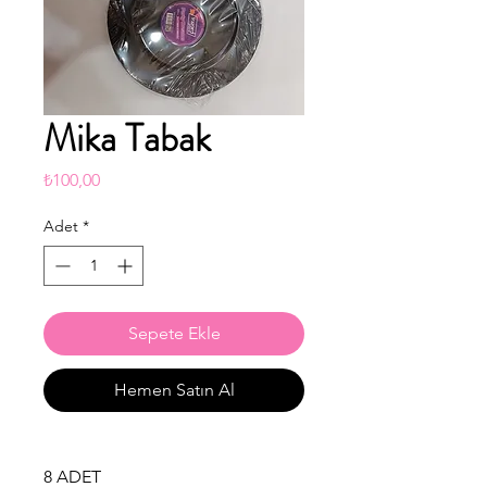
Mika Tabak
Fiyat
₺100,00
Adet
*
Sepete Ekle
Hemen Satın Al
8 ADET