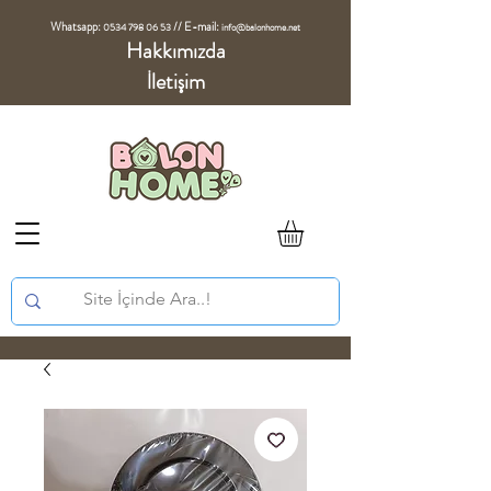
Whatsapp:
//
E-mail:
0534 798 06 53
info@balonhome.net
Hakkımızda
İletişim