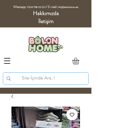
Whatsapp:
//
E-mail:
0534 798 06 53
info@balonhome.net
Hakkımızda
İletişim