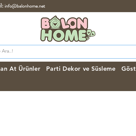
l:
info@balonhome.net
lan At Ürünler
Parti Dekor ve Süsleme
Göst