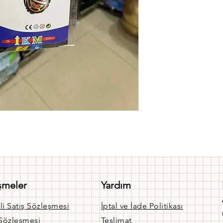
şmeler
Yardım
li Satış Sözleşmesi
İptal ve İade Politikası
 Sözleşmesi
Teslimat