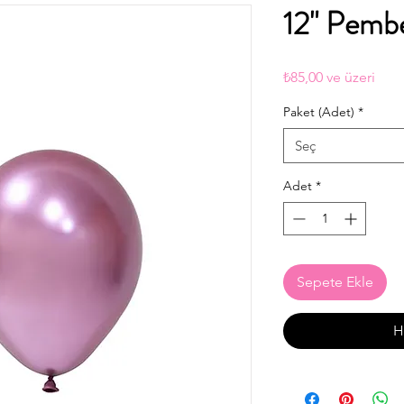
12" Pemb
İndir
₺85,00
ve üzeri
Fiyat
Paket (Adet)
*
Seç
Adet
*
Sepete Ekle
H