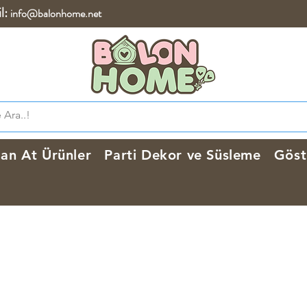
l:
info@balonhome.net
lan At Ürünler
Parti Dekor ve Süsleme
Göst