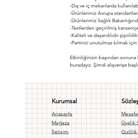
-Dış ve iç mekanlarda kullanılabi
-Ürünlerimiz Avrupa standartları
-Ürünlerimiz Sağlık Bakanlığınd
-Testlerden geçirilmiş kanseroj
-Kaliteli ve dayanıklıdır şişiri
-Partinizi unutulmaz kılmak içi
Etkinliğinizin başından sonuna 
buradayız. Şimdi alışverişe başl
Kurumsal
Sözle
Anasayfa
Mesafe
Mağaza
Üyelik
İletişim
Gizlili