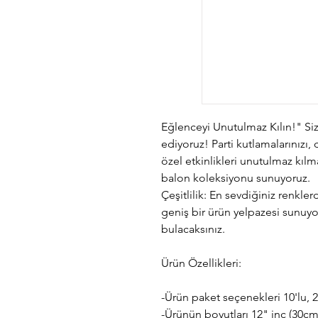
Eğlenceyi Unutulmaz Kılın!" Siz
ediyoruz! Parti kutlamalarınızı
özel etkinlikleri unutulmaz kılm
balon koleksiyonu sunuyoruz.
Çeşitlilik: En sevdiğiniz renkl
geniş bir ürün yelpazesi sunuyo
bulacaksınız.
Ürün Özellikleri:
-Ürün paket seçenekleri 10'lu, 25'
-Ürünün boyutları 12" inc (30cm) 