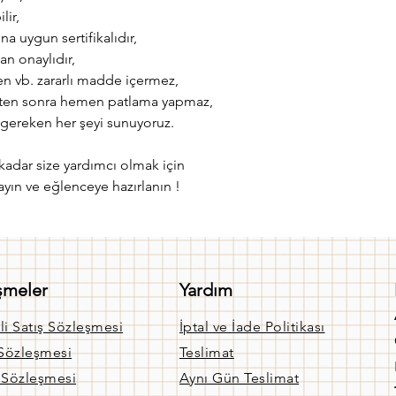
lir,
na uygun sertifikalıdır,
an onaylıdır,
en vb. zararlı madde içermez,
ldikten sonra hemen patlama yapmaz,
n gereken her şeyi sunuyoruz.
kadar size yardımcı olmak için
ayın ve eğlenceye hazırlanın !
şmeler
Yardım
li Satış Sözleşmesi
İptal ve İade Politikası
 Sözleşmesi
Teslimat
k Sözleşmesi
Aynı Gün Teslimat