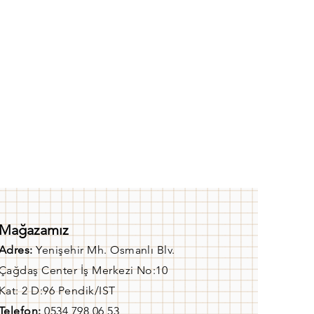
Mağazamız
Adres:
Yenişehir Mh. Osmanlı Blv.
Çağdaş Center İş Merkezi No:10
Kat: 2 D:96 Pendik/IST
Telefon:
0534 798 06 53