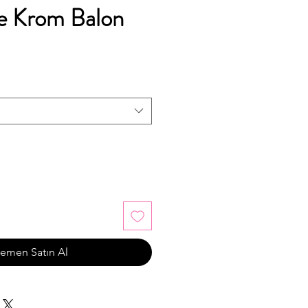
e Krom Balon
imli
emen Satın Al