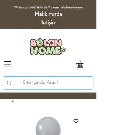
Whatsapp:
//
E-mail:
0534 798 06 53
info@balonhome.net
Hakkımızda
İletişim