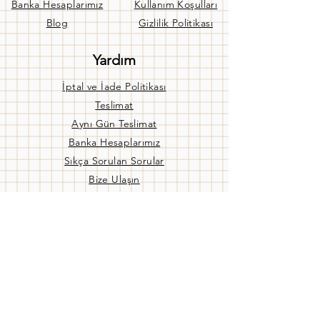
Banka Hesaplarımız
Kullanım Koşulları
Blog
Gizlilik Politikası
Yardım
İptal ve İade Politikası
Teslimat
Aynı Gün Teslimat
Banka Hesaplarımız
Sıkça Sorulan Sorular
Bize Ulaşın
Mağaza Ç. Saatleri
Pzt - Cuma:
09:00 / 19:00
Cmtsi:
09:00 / 17:00
Pzr:
KAPALI
Mağazamız