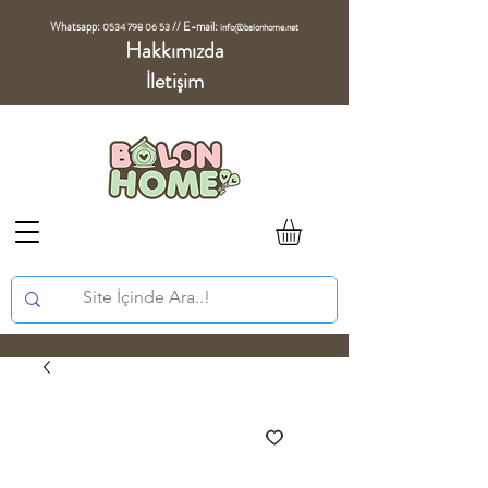
Whatsapp:
//
E-mail:
0534 798 06 53
info@balonhome.net
Hakkımızda
İletişim