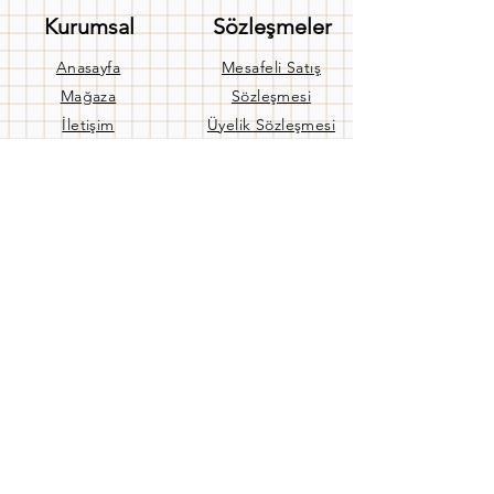
Kurumsal
Sözleşmeler
Anasayfa
Mesafeli Satış
Mağaza
Sözleşmesi
İletişim
Üyelik Sözleşmesi
Hakkımızda
Gizlilik Sözleşmesi
Banka Hesaplarımız
Kullanım Koşulları
Blog
Gizlilik Politikası
Yardım
İptal ve İade Politikası
Teslimat
Aynı Gün Teslimat
Banka Hesaplarımız
Sıkça Sorulan Sorular
Bize Ulaşın