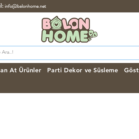
l:
info@balonhome.net
lan At Ürünler
Parti Dekor ve Süsleme
Göst