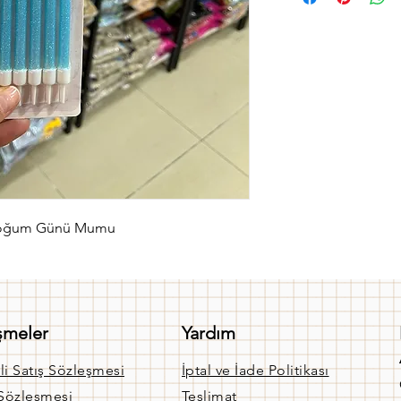
 Doğum Günü Mumu
şmeler
Yardım
li Satış Sözleşmesi
İptal ve İade Politikası
 Sözleşmesi
Teslimat