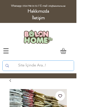
Whatsapp:
//
E-mail:
0534 798 06 53
info@balonhome.net
Hakkımızda
İletişim