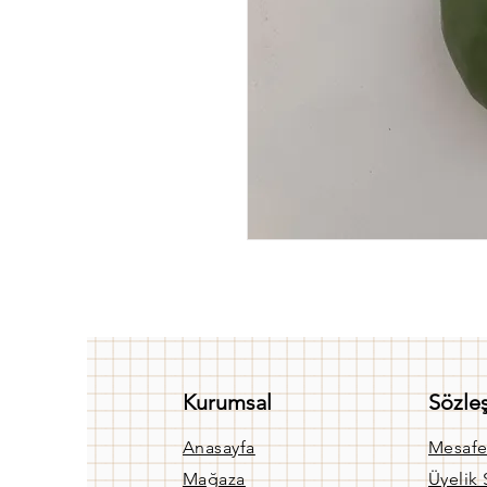
Kurumsal
Sözle
Anasayfa
Mesafe
Mağaza
Üyelik