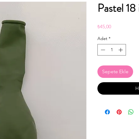
Pastel 18 
Fiyat
₺45,00
Adet
*
Sepete Ekle
H