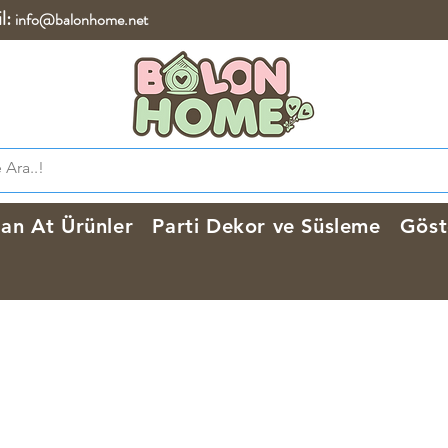
l:
info@balonhome.net
lan At Ürünler
Parti Dekor ve Süsleme
Göst