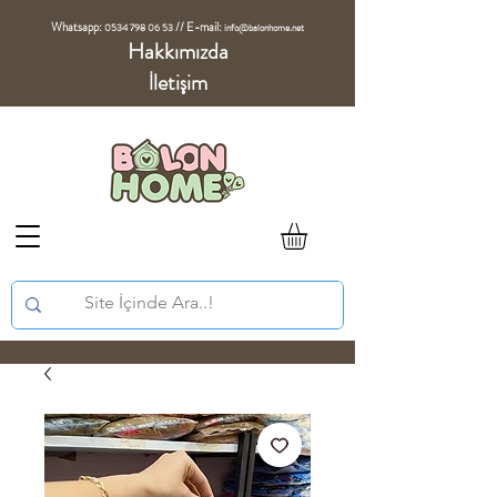
Whatsapp:
//
E-mail:
0534 798 06 53
info@balonhome.net
Hakkımızda
İletişim