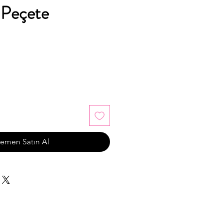
 Peçete
emen Satın Al