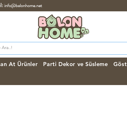
l:
info@balonhome.net
lan At Ürünler
Parti Dekor ve Süsleme
Göst