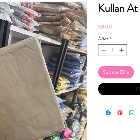
Kullan At
Fiyat
₺20,00
Adet
*
Sepete Ekle
H