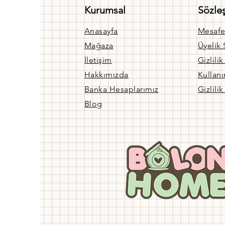
Kurumsal
Sözle
Anasayfa
Mesafe
Mağaza
Üyelik
İletişim
Gizlili
Hakkımızda
Kullanı
Banka Hesaplarımız
Gizlilik
Blog