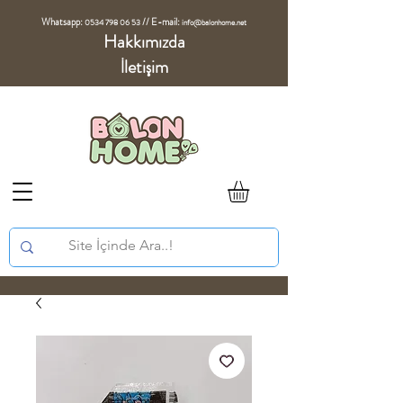
Whatsapp:
//
E-mail:
0534 798 06 53
info@balonhome.net
Hakkımızda
İletişim