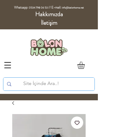
Whatsapp:
//
E-mail:
0534 798 06 53
info@balonhome.net
Hakkımızda
İletişim