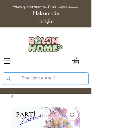
Whatsapp:
//
E-mail:
0534 798 06 53
info@balonhome.net
Hakkımızda
İletişim