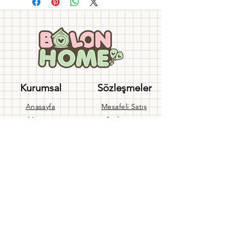
Kurumsal
Sözleşmeler
Anasayfa
Mesafeli Satış
Mağaza
Sözleşmesi
İletişim
Üyelik Sözleşmesi
Hakkımızda
Gizlilik Sözleşmesi
Banka Hesaplarımız
Kullanım Koşulları
Blog
Gizlilik Politikası
Yardım
İptal ve İade Politikası