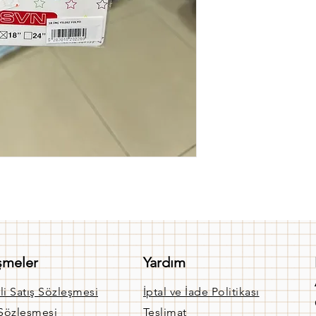
şmeler
Yardım
li Satış Sözleşmesi
İptal ve İade Politikası
 Sözleşmesi
Teslimat