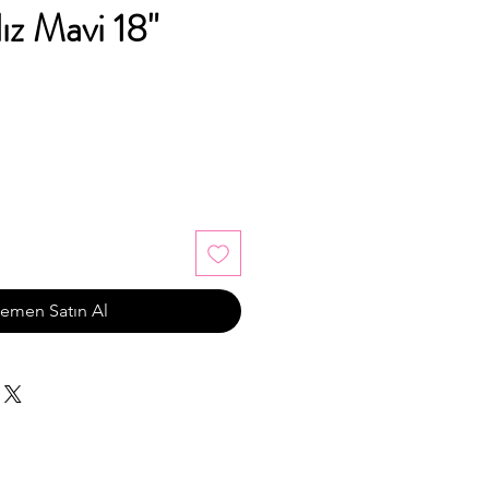
ız Mavi 18"
emen Satın Al