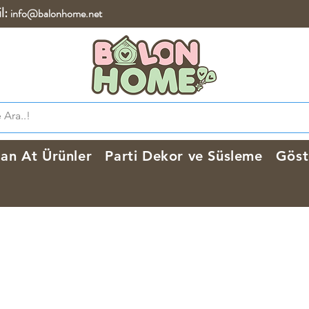
l:
info@balonhome.net
lan At Ürünler
Parti Dekor ve Süsleme
Göst