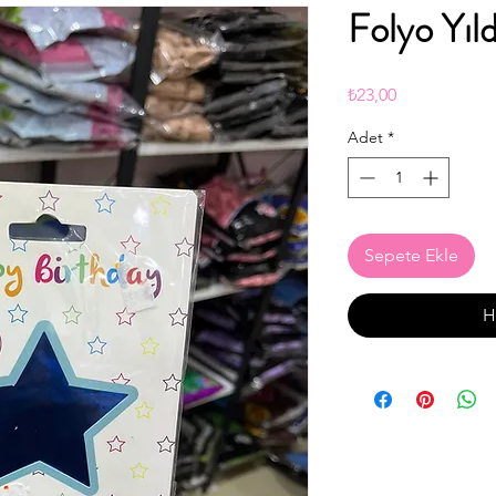
Folyo Yıld
Fiyat
₺23,00
Adet
*
Sepete Ekle
H