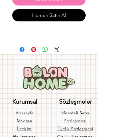
Hemen Satın Al
Kurumsal
Sözleşmeler
Anasayfa
Mesafeli Satış
Mağaza
Sözleşmesi
İletişim
Üyelik Sözleşmesi
Hakkımızda
Gizlilik Sözleşmesi