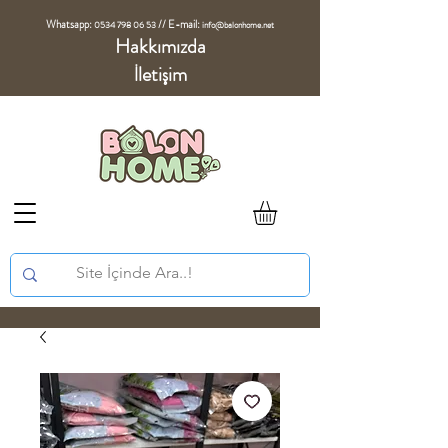
Whatsapp:
//
E-mail:
0534 798 06 53
info@balonhome.net
Hakkımızda
İletişim