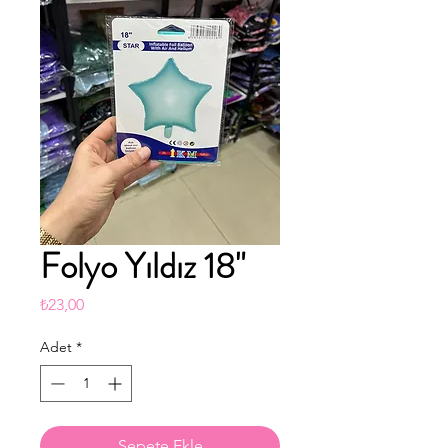
Folyo Yıldız 18"
Fiyat
₺23,00
Adet
*
Sepete Ekle