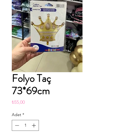
Folyo Taç
73*69cm
Fiyat
₺55,00
Adet
*