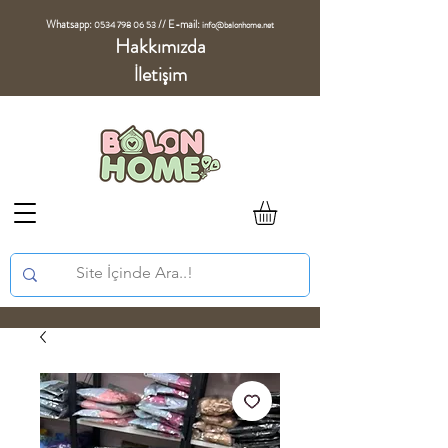
Whatsapp:
//
E-mail:
0534 798 06 53
info@balonhome.net
Hakkımızda
İletişim