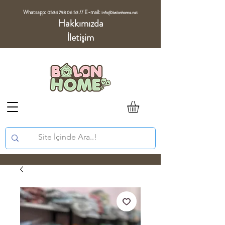
Whatsapp:
//
E-mail:
0534 798 06 53
info@balonhome.net
Hakkımızda
İletişim