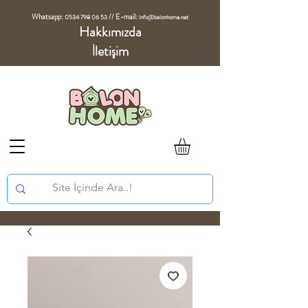
Whatsapp:
//
E-mail:
0534 798 06 53
info@balonhome.net
Hakkımızda
İletişim