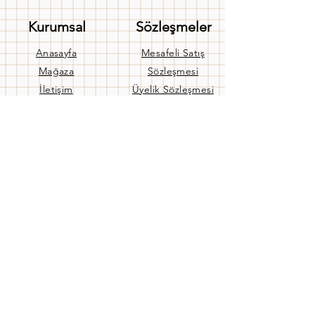
Kurumsal
Sözleşmeler
Anasayfa
Mesafeli Satış
Mağaza
Sözleşmesi
İletişim
Üyelik Sözleşmesi
Hakkımızda
Gizlilik Sözleşmesi
Banka Hesaplarımız
Kullanım Koşulları
Blog
Gizlilik Politikası
Yardım
İptal ve İade Politikası
Teslimat
Aynı Gün Teslimat
Banka Hesaplarımız
Sıkça Sorulan Sorular
Bize Ulaşın