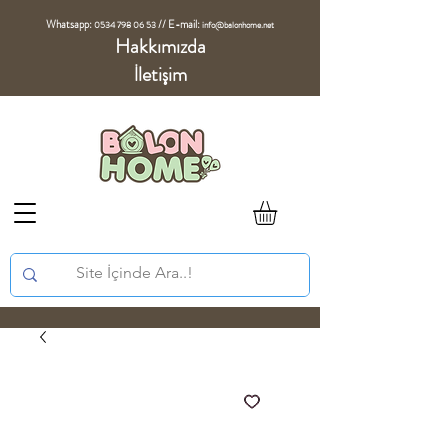
Whatsapp:
//
E-mail:
0534 798 06 53
info@balonhome.net
Hakkımızda
İletişim