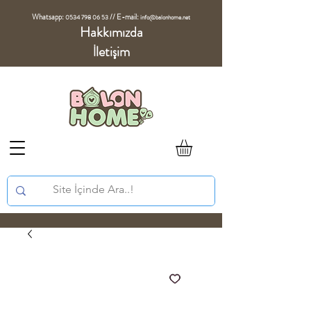
Whatsapp:
//
E-mail:
0534 798 06 53
info@balonhome.net
Hakkımızda
İletişim