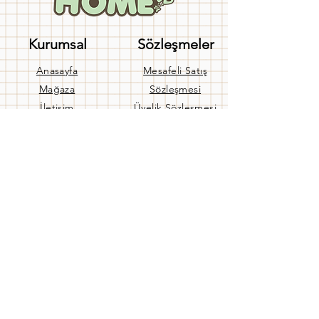
Kurumsal
Sözleşmeler
Anasayfa
Mesafeli Satış
Mağaza
Sözleşmesi
İletişim
Üyelik Sözleşmesi
Hakkımızda
Gizlilik Sözleşmesi
Banka Hesaplarımız
Kullanım Koşulları
Blog
Gizlilik Politikası
Yardım
İptal ve İade Politikası
Teslimat
Aynı Gün Teslimat
Banka Hesaplarımız
Sıkça Sorulan Sorular
Bize Ulaşın