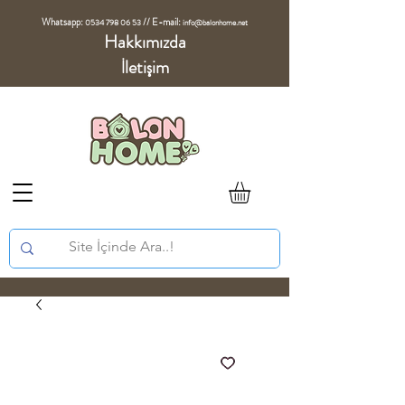
Whatsapp:
//
E-mail:
0534 798 06 53
info@balonhome.net
Hakkımızda
İletişim