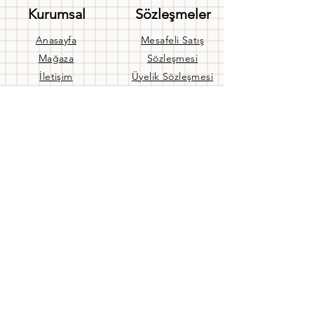
Kurumsal
Sözleşmeler
Anasayfa
Mesafeli Satış
Mağaza
Sözleşmesi
İletişim
Üyelik Sözleşmesi
Hakkımızda
Gizlilik Sözleşmesi
Banka Hesaplarımız
Kullanım Koşulları
Blog
Gizlilik Politikası
Yardım
İptal ve İade Politikası
Teslimat
Aynı Gün Teslimat
Banka Hesaplarımız
Sıkça Sorulan Sorular
Bize Ulaşın