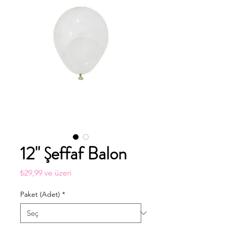
12" Şeffaf Balon
İndirimli
₺29,99
ve üzeri
Fiyat
Paket (Adet)
*