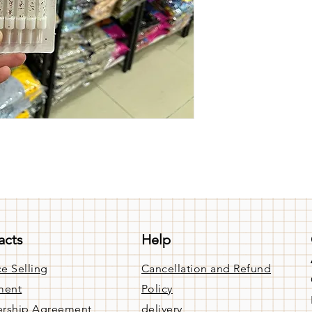
acts
Help
e Selling
Cancellation and Refund
ment
Policy
rship Agreement
delivery