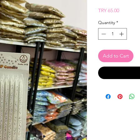
Price
TRY 65.00
Quantity
*
Add to Cart