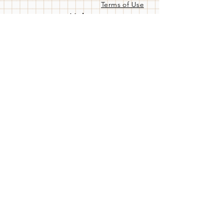
Terms of Use
Help
Privacy Policy
Cancellation and
Refund Policy
delivery
Same Day Delivery
Our Bank Accounts
Frequently Asked
Questions
Contact us
Store C. hours
Pzt - Cuma:
09:00 / 19:00
Cmtsi:
09:00 / 17:00
Pzr:
KAPALI