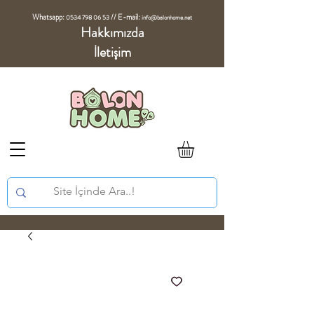
Whatsapp:
//
E-mail:
0534 798 06 53
info@balonhome.net
Hakkımızda
İletişim