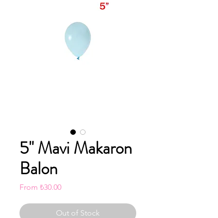
5" Mavi Makaron
Balon
Sale
From
₺30.00
Price
Out of Stock