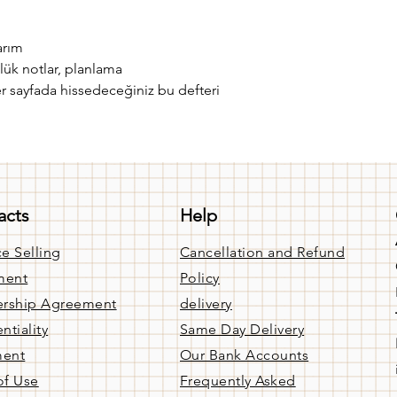
arım
lük notlar, planlama
r sayfada hissedeceğiniz bu defteri
acts
Help
e Selling
Cancellation and Refund
ment
Policy
rship Agreement
delivery
ntiality
Same Day Delivery
ment
Our Bank Accounts
of Use
Frequently Asked