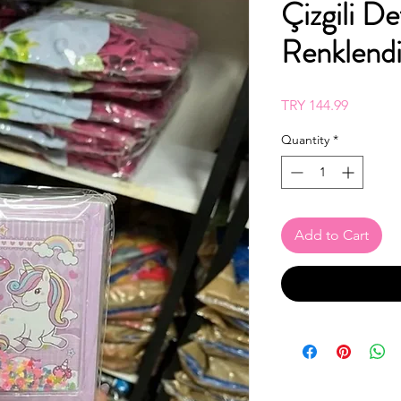
Çizgili De
Renklendi
Price
TRY 144.99
Quantity
*
Add to Cart