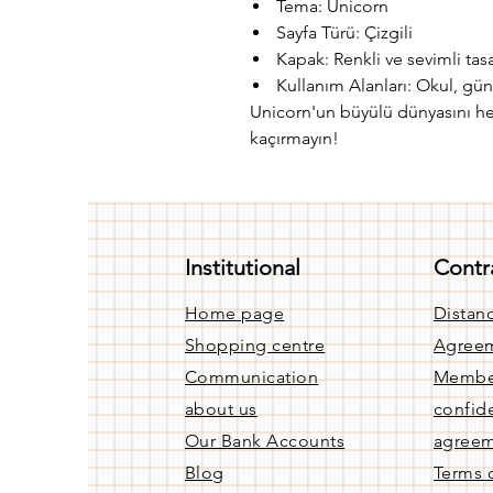
Tema: Unicorn
Sayfa Türü: Çizgili
Kapak: Renkli ve sevimli tas
Kullanım Alanları: Okul, gün
Unicorn'un büyülü dünyasını he
kaçırmayın!
Institutional
Contr
Home page
Distanc
Shopping centre
Agree
Communication
Membe
about us
confide
Our Bank Accounts
agree
Blog
Terms 