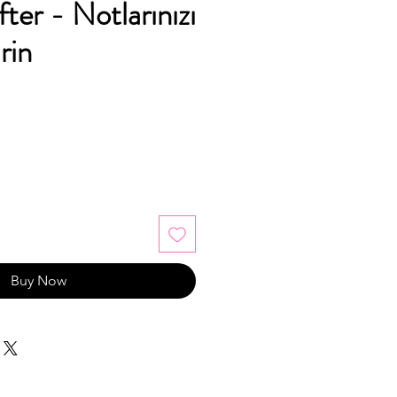
fter - Notlarınızı
rin
Buy Now