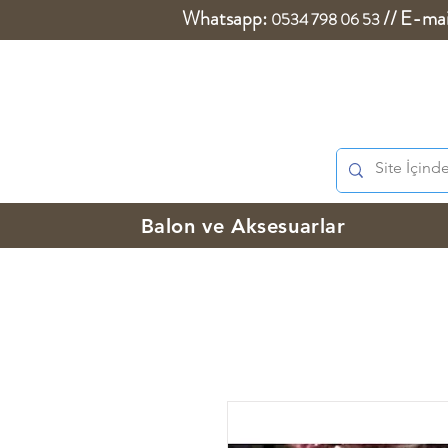
Whatsapp:
//
E-mai
0534 798 06 53
Balon ve Aksesuarlar