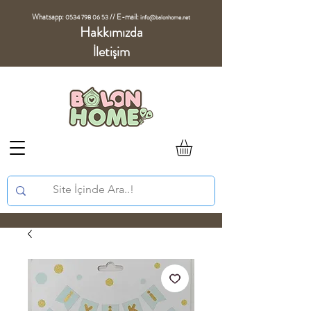
Whatsapp:
//
E-mail:
0534 798 06 53
info@balonhome.net
Hakkımızda
İletişim