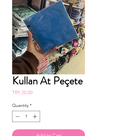
Kullan At Peçete
Price
TRY 20.00
Quantity
*
Add to Cart