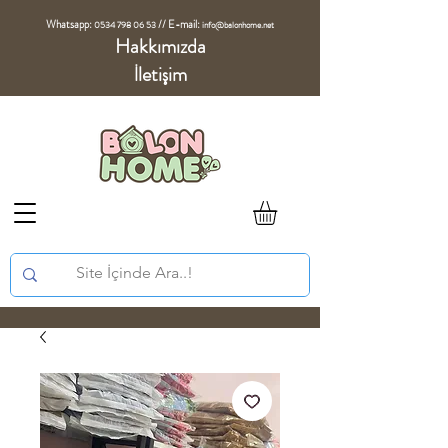
Whatsapp:
//
E-mail:
0534 798 06 53
info@balonhome.net
Hakkımızda
İletişim