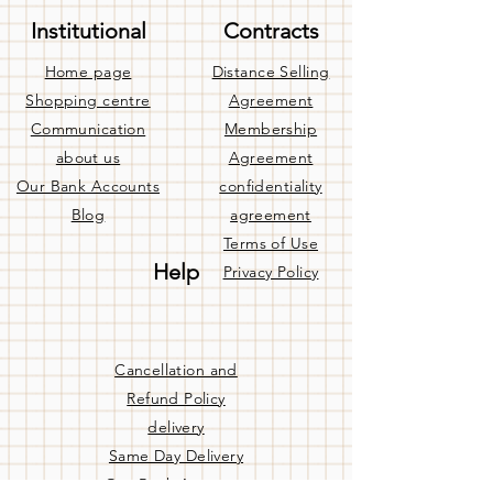
Institutional
Contracts
Home page
Distance Selling
Shopping centre
Agreement
Communication
Membership
about us
Agreement
Our Bank Accounts
confidentiality
Blog
agreement
Terms of Use
Help
Privacy Policy
Cancellation and
Refund Policy
delivery
Same Day Delivery
Our Bank Accounts