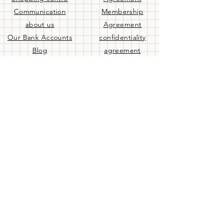
Communication
Membership
about us
Agreement
Our Bank Accounts
confidentiality
Blog
agreement
Terms of Use
Help
Privacy Policy
Cancellation and
Refund Policy
delivery
Same Day Delivery
Our Bank Accounts
Frequently Asked
Questions
Contact us