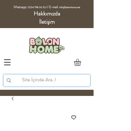
Whatsapp:
//
E-mail:
0534 798 06 53
info@balonhome.net
Hakkımızda
İletişim