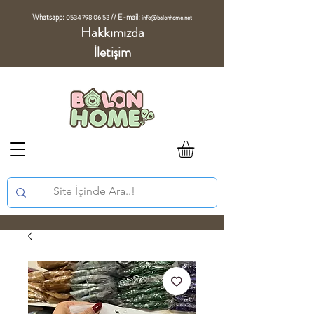
Whatsapp:
//
E-mail:
0534 798 06 53
info@balonhome.net
Hakkımızda
İletişim