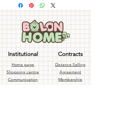
Institutional
Contracts
Home page
Distance Selling
Shopping centre
Agreement
Communication
Membership
about us
Agreement
Our Bank Accounts
confidentiality
Blog
agreement
Terms of Use
Help
Privacy Policy