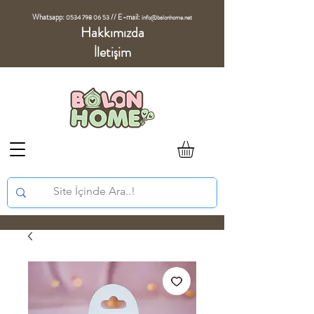
Whatsapp:
//
E-mail:
0534 798 06 53
info@balonhome.net
Hakkımızda
İletişim