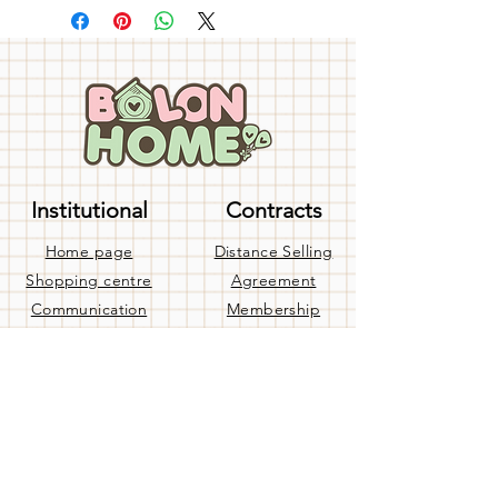
Institutional
Contracts
Home page
Distance Selling
Shopping centre
Agreement
Communication
Membership
about us
Agreement
Our Bank Accounts
confidentiality
Blog
agreement
Terms of Use
Help
Privacy Policy