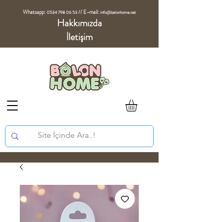
Whatsapp:
//
E-mail:
0534 798 06 53
info@balonhome.net
Hakkımızda
İletişim